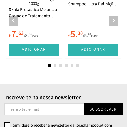
Shampoo Ultra Definição
Skala Frutástica Melancia
para Caracóis 325ml
Creme de Tratamento
Capilar 2 em 1 Ultra
Definição para Caracóis
7.
5.
63
30
1000g
48
89
€
8.
€
5.
€
PVPR
€
PVPR
E
ADICIONAR
ADICIONAR
Inscreve-te na nossa newsletter
SUBSCREVER
Sim, desejo receber a newsletter da lojashampoo.pt com